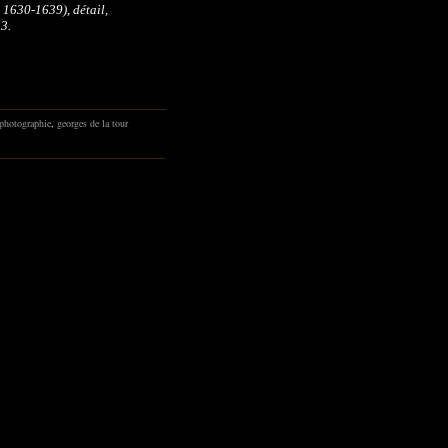
 1630-1639), détail,
3.
photographie
,
georges de la tour