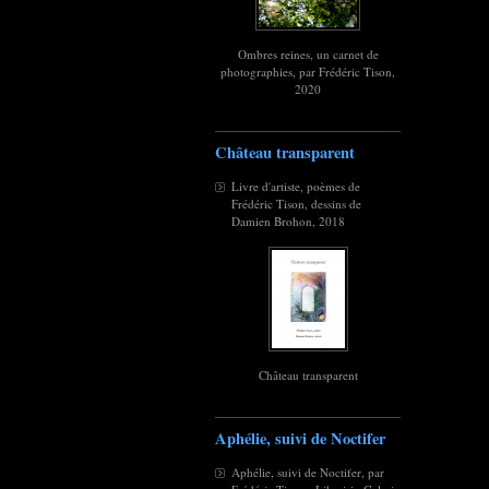
Ombres reines, un carnet de
photographies, par Frédéric Tison,
2020
Château transparent
Livre d'artiste, poèmes de
Frédéric Tison, dessins de
Damien Brohon, 2018
Château transparent
Aphélie, suivi de Noctifer
Aphélie, suivi de Noctifer, par