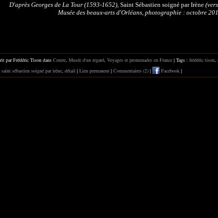
D'après Georges de La Tour (1593-1652),
Saint Sébastien soigné par Irène
(vers
Musée des beaux-arts d'Orléans, photographie : octobre 201
rit par Frédéric Tison dans
Centre
,
Musée d'un regard
,
Voyages et promenades en France
| Tags :
frédéric tison
,
,
saint sébastien soigné par irène
,
détail
|
Lien permanent
|
Commentaires (2)
|
Facebook
|