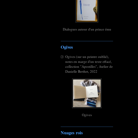
Dialogues autour d'un prince ému
Ogives
Ogives (sur un peintre oublié),
notes en marge d'un texte effacé,
collection "Apostilles", Atelier de
Danielle Berthet, 2022
Ogives
Nuages rois