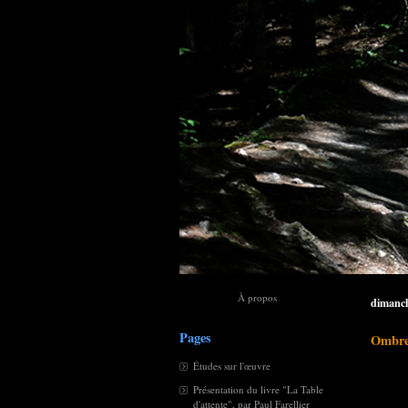
À propos
dimanch
Pages
Ombre 
Études sur l'œuvre
Présentation du livre "La Table
d'attente", par Paul Farellier