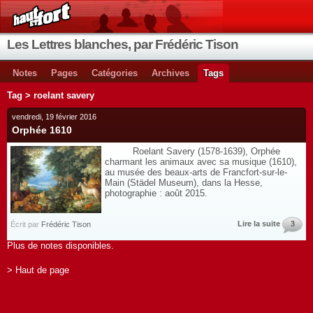
Les Lettres blanches, par Frédéric Tison
Notes
Pages
Catégories
Archives
Tags
Tag > roelant savery
vendredi, 19 février 2016
Orphée 1610
Roelant Savery (1578-1639), Orphée
charmant les animaux avec sa musique (1610),
au musée des beaux-arts de Francfort-sur-le-
Main (Städel Museum), dans la Hesse,
photographie : août 2015.
Lire la suite
3
Écrit par
Frédéric Tison
Plus de notes disponibles.
> Haut de page