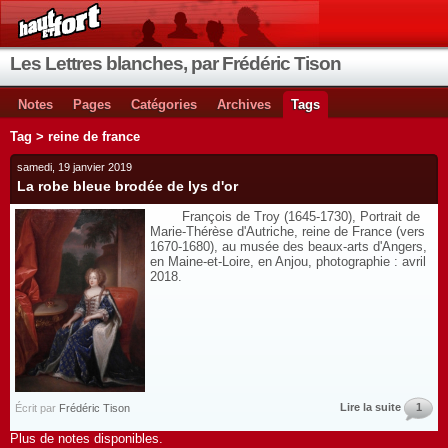
Les Lettres blanches, par Frédéric Tison
Notes
Pages
Catégories
Archives
Tags
Tag > reine de france
samedi, 19 janvier 2019
La robe bleue brodée de lys d'or
François de Troy (1645-1730), Portrait de
Marie-Thérèse d'Autriche, reine de France (vers
1670-1680), au musée des beaux-arts d'Angers,
en Maine-et-Loire, en Anjou, photographie : avril
2018.
Lire la suite
1
Écrit par
Frédéric Tison
Plus de notes disponibles.