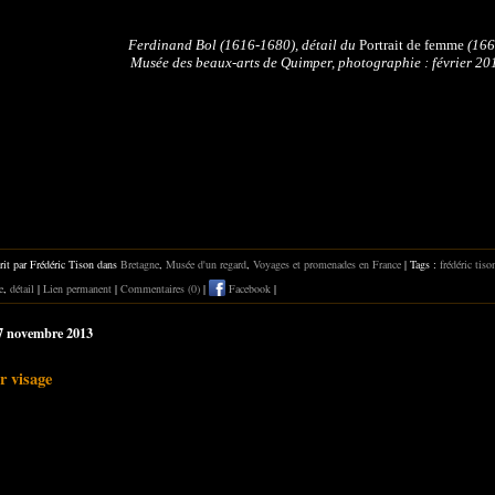
Ferdinand Bol (1616-1680), détail du
Portrait de femme
(166
Musée des beaux-arts de Quimper, photographie : février 20
rit par Frédéric Tison dans
Bretagne
,
Musée d'un regard
,
Voyages et promenades en France
| Tags :
frédéric tiso
e
,
détail
|
Lien permanent
|
Commentaires (0)
|
Facebook
|
07 novembre 2013
ir visage