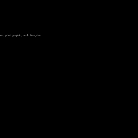
son
,
photographie
,
école française
,