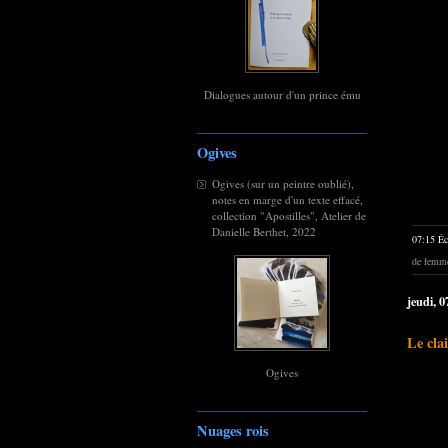
Dialogues autour d'un prince ému
Ogives
Ogives (sur un peintre oublié),
notes en marge d'un texte effacé,
collection "Apostilles", Atelier de
Danielle Berthet, 2022
07:15 Éc
de femm
jeudi, 
Le cla
Ogives
Nuages rois