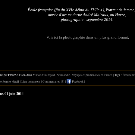
École française (fin du XVIe-début du XVIIe s.),
Portrait de femme
musée d'art moderne André-Malraux, au Havre,
photographie : septembre 2014.
Voir ici la photographie dans un plus grand format
.
rit par Frédéric Tison dans
Musée d'un regard
,
Normandie
,
Voyages et promenades en France
| Tags :
frédéric ti
 de femme
,
détail
|
Lien permanent
|
Commentaires (3)
|
Facebook
|
e, 01 juin 2014