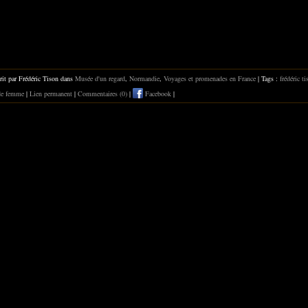
rit par Frédéric Tison dans
Musée d'un regard
,
Normandie
,
Voyages et promenades en France
| Tags :
frédéric ti
 de femme
|
Lien permanent
|
Commentaires (0)
|
Facebook
|