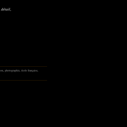
, détail,
son
,
photographie
,
école française
,