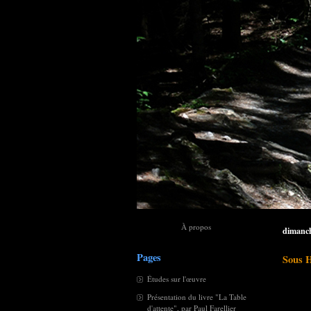
À propos
dimanch
Pages
Sous 
Études sur l'œuvre
Présentation du livre "La Table
d'attente", par Paul Farellier