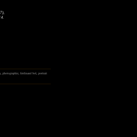
7),
14.
n
,
photographie
,
ferdinand bol
,
portrait