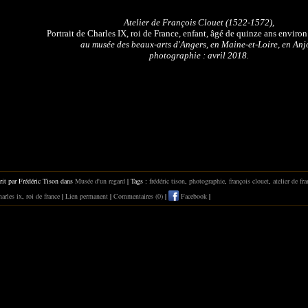
Atelier de François Clouet (1522-1572),
Portrait de Charles IX, roi de France, enfant, âgé de quinze ans environ
au musée des beaux-arts d'Angers, en Maine-et-Loire, en Anj
photographie : avril 2018.
rit par Frédéric Tison dans
Musée d'un regard
| Tags :
frédéric tison
,
photographie
,
françois clouet
,
atelier de fr
harles ix
,
roi de france
|
Lien permanent
|
Commentaires (0)
|
Facebook
|