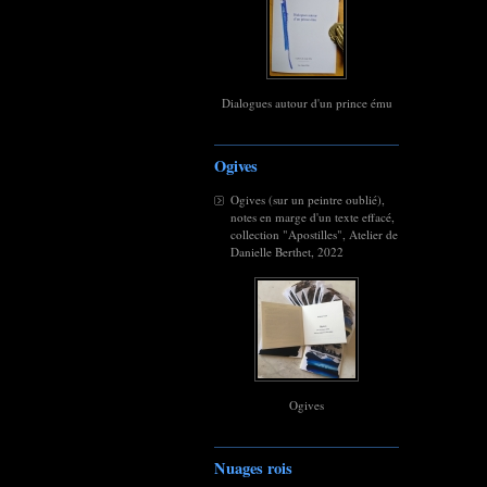
Dialogues autour d'un prince ému
Ogives
Ogives (sur un peintre oublié),
notes en marge d'un texte effacé,
collection "Apostilles", Atelier de
Danielle Berthet, 2022
Ogives
Nuages rois