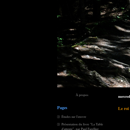
À propos
mercred
Pages
Le roi
Études sur l'œuvre
Présentation du livre "La Table
d'attente", par Paul Farellier