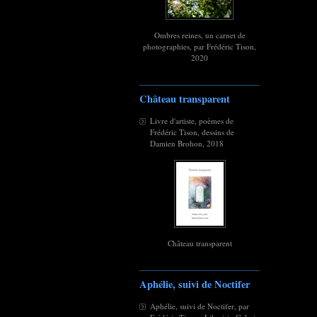
Ombres reines, un carnet de
photographies, par Frédéric Tison,
2020
Château transparent
Livre d'artiste, poèmes de
Frédéric Tison, dessins de
Damien Brohon, 2018
Château transparent
Aphélie, suivi de Noctifer
Aphélie, suivi de Noctifer, par