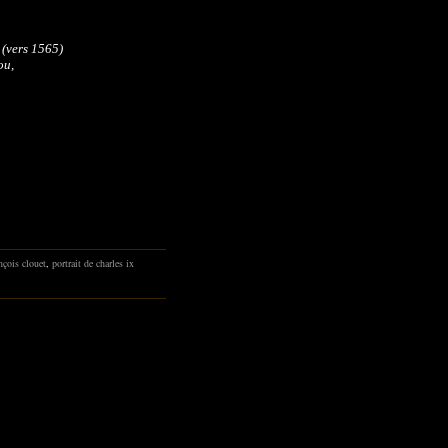
(vers 1565)
ou,
ançois clouet
,
portrait de charles ix