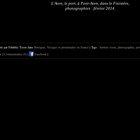
L'Aven, le port, à Pont-Aven, dans le Finistère,
photographies : février 2014.
rit par Frédéric Tison dans
Bretagne
,
Voyages et promenades en France
| Tags :
frederic tison
,
photographie
,
pon
nt
|
Commentaires (0)
|
Facebook
|