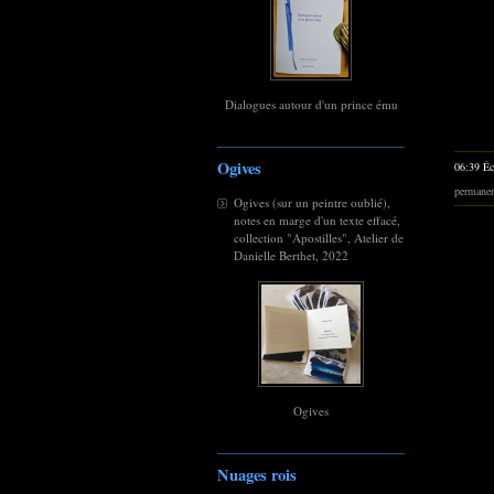
Dialogues autour d'un prince ému
Ogives
06:39 Éc
permane
Ogives (sur un peintre oublié),
notes en marge d'un texte effacé,
collection "Apostilles", Atelier de
Danielle Berthet, 2022
Ogives
Nuages rois