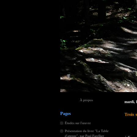
À propos
mardi, 
Pages
Trois 
Études sur l'œuvre
Présentation du livre "La Table
d'attente", par Paul Farellier