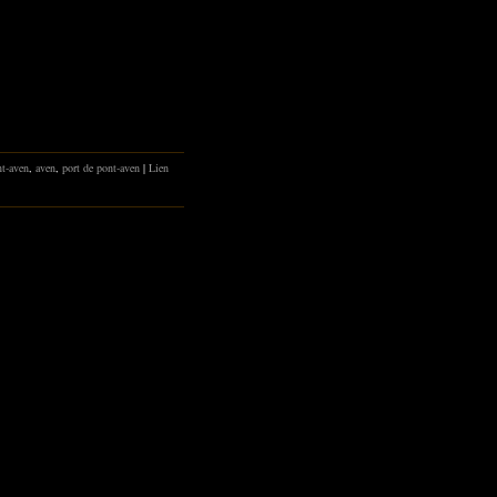
t-aven
,
aven
,
port de pont-aven
|
Lien