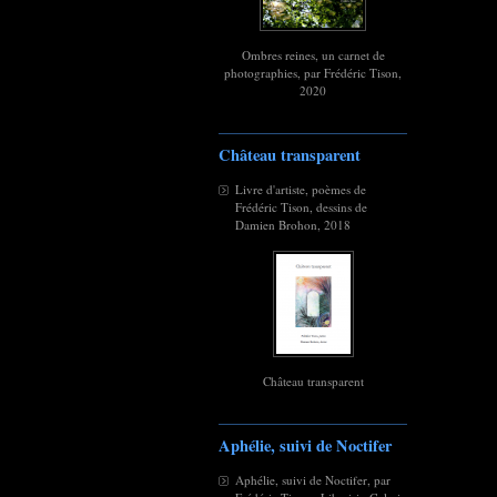
Ombres reines, un carnet de
photographies, par Frédéric Tison,
2020
Château transparent
Livre d'artiste, poèmes de
Frédéric Tison, dessins de
Damien Brohon, 2018
Château transparent
Aphélie, suivi de Noctifer
Aphélie, suivi de Noctifer, par