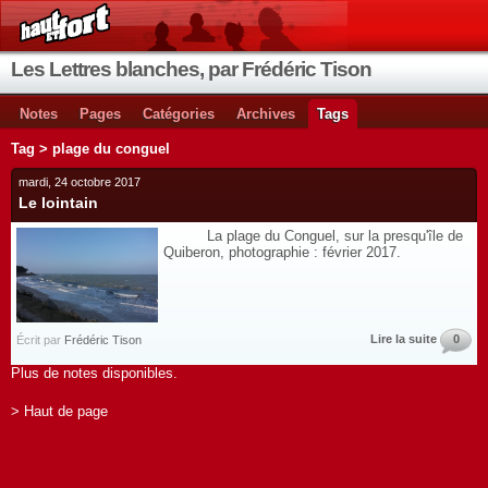
Les Lettres blanches, par Frédéric Tison
Notes
Pages
Catégories
Archives
Tags
Tag > plage du conguel
mardi, 24 octobre 2017
Le lointain
La plage du Conguel, sur la presqu'île de
Quiberon, photographie : février 2017.
Lire la suite
0
Écrit par
Frédéric Tison
Plus de notes disponibles.
> Haut de page