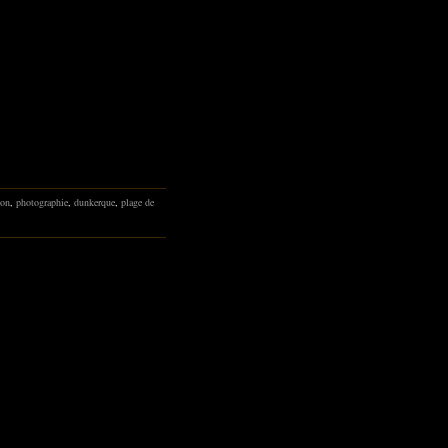
son
,
photographie
,
dunkerque
,
plage de