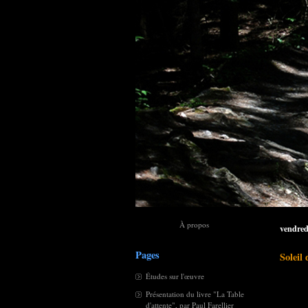
À propos
vendred
Pages
Soleil 
Études sur l'œuvre
Présentation du livre "La Table
d'attente", par Paul Farellier