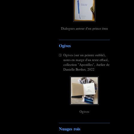
Dialogues autour d'un prince ému
Ogives
Ogives (sur un peintre oublié),
notes en marge d'un texte effacé,
collection "Apostilles", Atelier de
Danielle Berthet, 2022
Ogives
Nuages rois