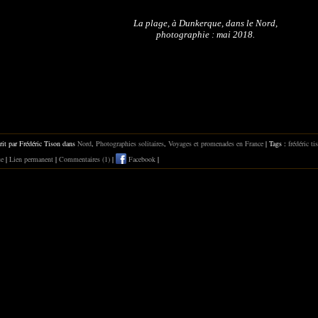
La plage, à Dunkerque, dans le Nord,
photographie : mai 2018.
rit par Frédéric Tison dans
Nord
,
Photographies solitaires
,
Voyages et promenades en France
| Tags :
frédéric ti
ue
|
Lien permanent
|
Commentaires (1)
|
Facebook
|