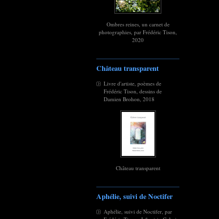
Ombres reines, un carnet de
photographies, par Frédéric Tison,
2020
Château transparent
Livre d'artiste, poèmes de
Frédéric Tison, dessins de
Damien Brohon, 2018
Château transparent
Aphélie, suivi de Noctifer
Aphélie, suivi de Noctifer, par