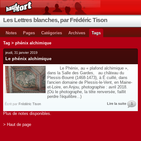
Les Lettres blanches, par Frédéric Tison
Notes
Pages
Catégories
Archives
Tags
Tag > phénix alchimique
jeudi, 31 janvier 2019
Le phénix alchimique
Le Phénix, au « plafond alchimique »,
dans la Salle des Gardes, au château du
Plessis-Bourré (1468-1473), à É cuillé, dans
l'ancien domaine de Plessis-le-Vent, en Maine-
et-Loire, en Anjou, photographie : avril 2018.
(Où le photographe, la tête renversée, faillit
perdre l'équilibre...)
Lire la suite
1
Écrit par
Frédéric Tison
Plus de notes disponibles.
> Haut de page