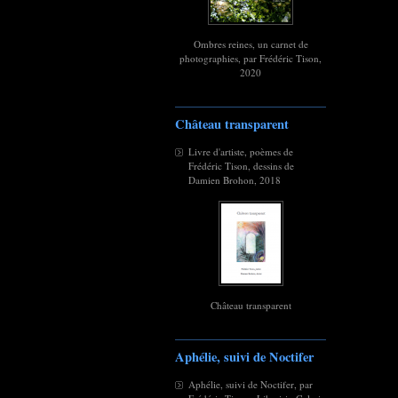
Ombres reines, un carnet de
photographies, par Frédéric Tison,
2020
Château transparent
Livre d'artiste, poèmes de
Frédéric Tison, dessins de
Damien Brohon, 2018
Château transparent
Aphélie, suivi de Noctifer
Aphélie, suivi de Noctifer, par