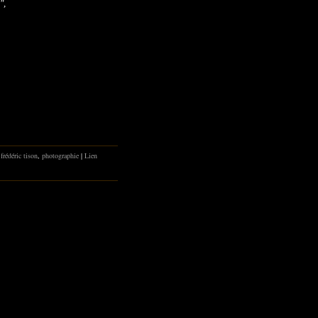
",
,
frédéric tison
,
photographie
|
Lien