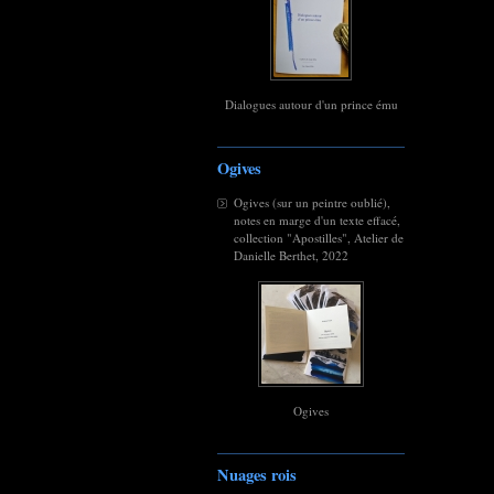
Dialogues autour d'un prince ému
Ogives
Ogives (sur un peintre oublié),
notes en marge d'un texte effacé,
collection "Apostilles", Atelier de
Danielle Berthet, 2022
Ogives
Nuages rois