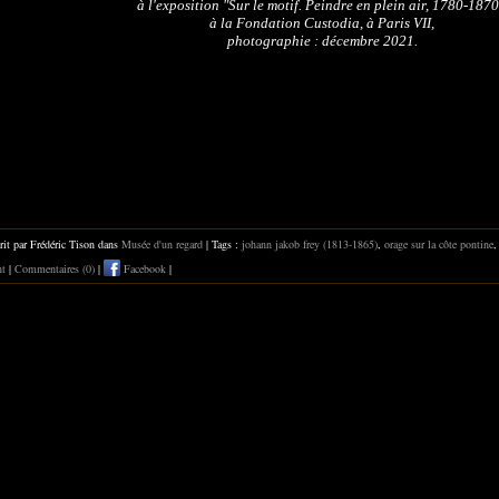
à l'exposition "Sur le motif. Peindre en plein air, 1780-1870
à la Fondation Custodia, à Paris VII,
photographie : décembre 2021.
rit par Frédéric Tison dans
Musée d'un regard
| Tags :
johann jakob frey (1813-1865)
,
orage sur la côte pontine
nt
|
Commentaires (0)
|
Facebook
|