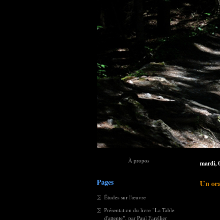
À propos
mardi, 
Pages
Un or
Études sur l'œuvre
Présentation du livre "La Table
d'attente", par Paul Farellier