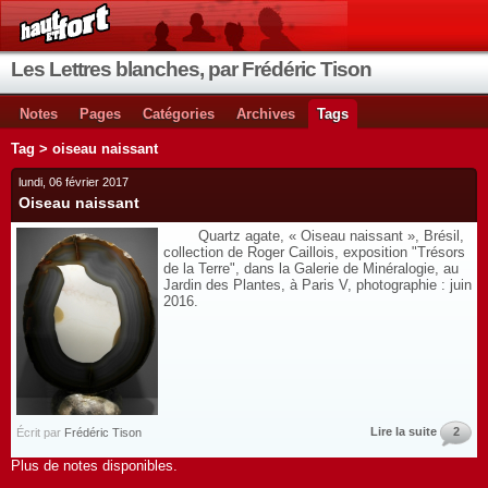
Les Lettres blanches, par Frédéric Tison
Notes
Pages
Catégories
Archives
Tags
Tag > oiseau naissant
lundi, 06 février 2017
Oiseau naissant
Quartz agate, « Oiseau naissant », Brésil,
collection de Roger Caillois, exposition "Trésors
de la Terre", dans la Galerie de Minéralogie, au
Jardin des Plantes, à Paris V, photographie : juin
2016.
Lire la suite
2
Écrit par
Frédéric Tison
Plus de notes disponibles.