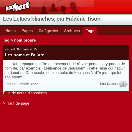
Les Lettres blanches, par Frédéric Tison
Notes
Pages
Catégories
Archives
Tags
Tag > nom propre
samedi, 07 mars 2015
Les noms et l'allure
Notre époque souffre certainement de n'avoir personne y portant le
nom de, par exemple, Mélisende de Jérusalem , cette reine qui naquit
au début du XIIe siècle, ou bien celui de Foulques V d'Anjou , qui fut
son époux.
Lire la suite
2
Écrit par
Frédéric Tison
Plus de notes disponibles.
> Haut de page