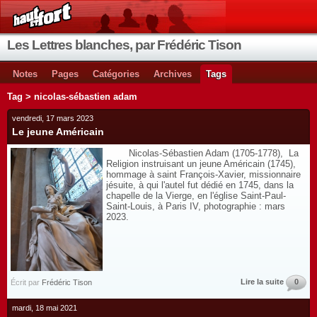
Les Lettres blanches, par Frédéric Tison
Notes
Pages
Catégories
Archives
Tags
Tag > nicolas-sébastien adam
vendredi, 17 mars 2023
Le jeune Américain
Nicolas-Sébastien Adam (1705-1778), La
Religion instruisant un jeune Américain (1745),
hommage à saint François-Xavier, missionnaire
jésuite, à qui l'autel fut dédié en 1745, dans la
chapelle de la Vierge, en l'église Saint-Paul-
Saint-Louis, à Paris IV, photographie : mars
2023.
Lire la suite
0
Écrit par
Frédéric Tison
mardi, 18 mai 2021