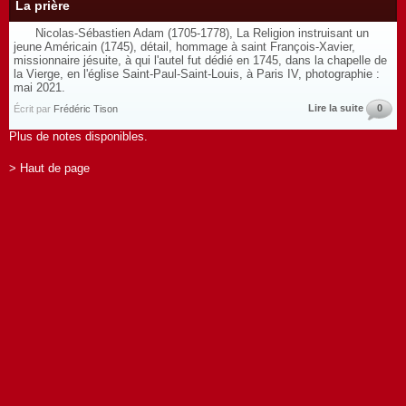
La prière
Nicolas-Sébastien Adam (1705-1778), La Religion instruisant un
jeune Américain (1745), détail, hommage à saint François-Xavier,
missionnaire jésuite, à qui l'autel fut dédié en 1745, dans la chapelle de
la Vierge, en l'église Saint-Paul-Saint-Louis, à Paris IV, photographie :
mai 2021.
Lire la suite
0
Écrit par
Frédéric Tison
Plus de notes disponibles.
> Haut de page