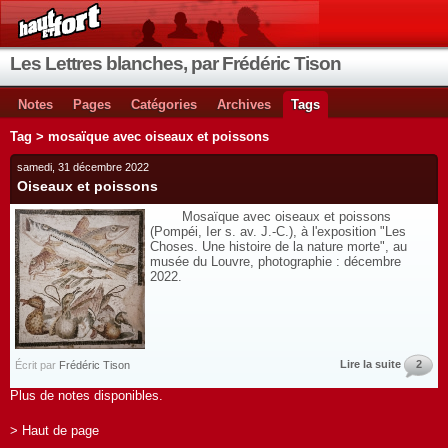
Les Lettres blanches, par Frédéric Tison
Notes
Pages
Catégories
Archives
Tags
Tag > mosaïque avec oiseaux et poissons
samedi, 31 décembre 2022
Oiseaux et poissons
Mosaïque avec oiseaux et poissons
(Pompéi, Ier s. av. J.-C.), à l'exposition "Les
Choses. Une histoire de la nature morte", au
musée du Louvre, photographie : décembre
2022.
Lire la suite
2
Écrit par
Frédéric Tison
Plus de notes disponibles.
> Haut de page