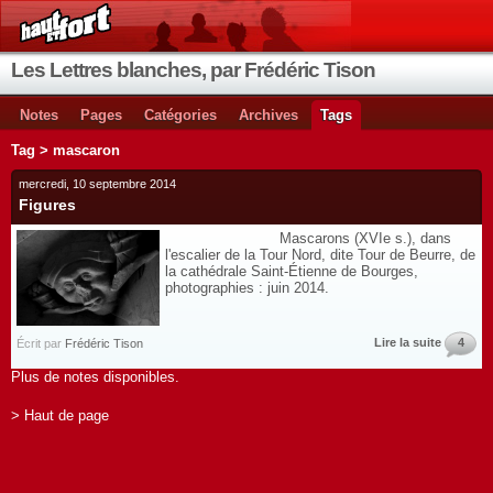
Les Lettres blanches, par Frédéric Tison
Notes
Pages
Catégories
Archives
Tags
Tag > mascaron
mercredi, 10 septembre 2014
Figures
Mascarons (XVIe s.), dans
l'escalier de la Tour Nord, dite Tour de Beurre, de
la cathédrale Saint-Étienne de Bourges,
photographies : juin 2014.
Lire la suite
4
Écrit par
Frédéric Tison
Plus de notes disponibles.
> Haut de page