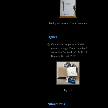
Dialogues autour d'un prince ému
Ogives
Ogives (sur un peintre oublié),
notes en marge d'un texte effacé,
collection "Apostilles", Atelier de
Danielle Berthet, 2022
Ogives
Nuages rois