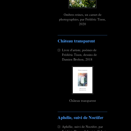
Ombres reines, un carnet de
photographies, par Frédéric Tison,
2020
Château transparent
Livre d'artiste, poèmes de
Frédéric Tison, dessins de
Damien Brohon, 2018
Château transparent
Aphélie, suivi de Noctifer
Aphélie, suivi de Noctifer, par