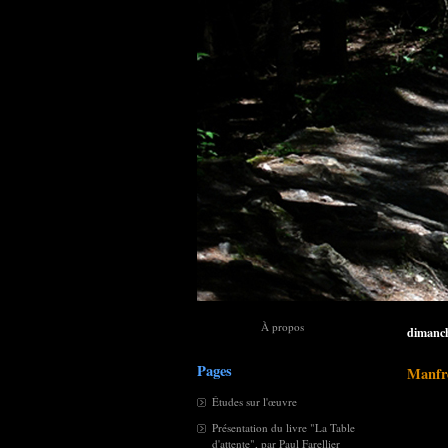
À propos
dimanch
Pages
Manfr
Études sur l'œuvre
Présentation du livre "La Table
d'attente", par Paul Farellier