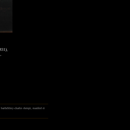
831),
,
,
barthélémy-charles durupt
,
manfred et