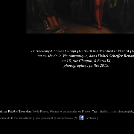
Barthélémy-Charles Durupt (1804-1838),
Manfred et l'Espri
t
(1
au musée de la Vie romantique, dans l'hôtel Scheffer-Renan
au 16, rue Chaptal, à Paris IX,
photographie : juillet 2015.
rit par Frédéric Tison dans
Île-de-France
,
Voyages et promenades en France
| Tags :
frédéric tison
,
photographie
musée de la vie romantique
|
Lien permanent
|
Commentaires (2)
|
Facebook
|