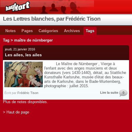
Les Lettres blanches, par Frédéric Tison
Notes
Pages
Catégories
Archives
Tags
Tag > maître de nürnberger
jeudi, 21 janvier 2016
Les ailes, les ailes
Le Maître de Nürnberger , Vierge à
l'enfant avec des anges musiciens et deux
donateurs (vers 1430-1440), détail, au Stattliche
Kunsthalle Karlsruhe, musée d'état des beaux-
arts de Karlsruhe, dans le Bade-Wurtemberg,
photographie : juillet 2015.
Lire la suite
0
Écrit par
Frédéric Tison
Plus de notes disponibles.
> Haut de page