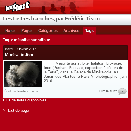
Les Lettres blanches, par Frédéric Tison
Notes
Pages
Catégories
Archives
Tags
Tag > mésolite sur stilbite
mardi, 07 février 2017
Minéral indien
Mésolite sur stilbite, habitus fibro-radié,
Inde (Pashan, Poonah), exposition "Trésors de
la Terre", dans la Galerie de Minéralogie, au
Jardin des Plantes, à Paris V, photographie : juin
2016.
Lire la suite
2
Écrit par
Frédéric Tison
Plus de notes disponibles.
> Haut de page