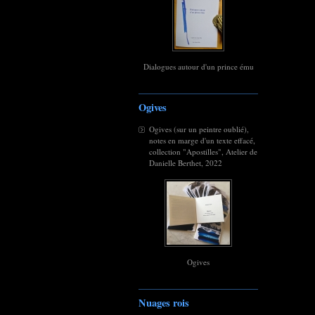
Dialogues autour d'un prince ému
Ogives
Ogives (sur un peintre oublié),
notes en marge d'un texte effacé,
collection "Apostilles", Atelier de
Danielle Berthet, 2022
Ogives
Nuages rois