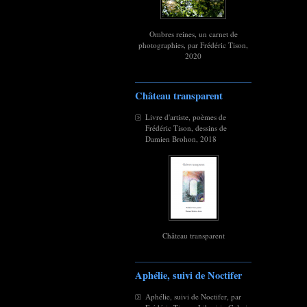
Ombres reines, un carnet de
photographies, par Frédéric Tison,
2020
Château transparent
Livre d'artiste, poèmes de
Frédéric Tison, dessins de
Damien Brohon, 2018
Château transparent
Aphélie, suivi de Noctifer
Aphélie, suivi de Noctifer, par