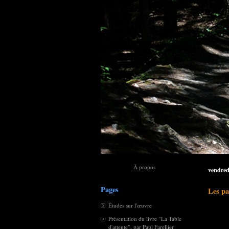
À propos
vendred
Pages
Les pas
Études sur l'œuvre
Présentation du livre "La Table
d'attente", par Paul Farellier