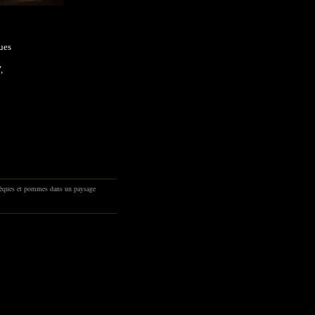
ues
,
tèques et pommes dans un paysage