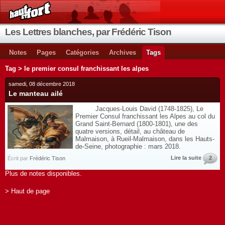
Les Lettres blanches, par Frédéric Tison
Notes
Pages
Catégories
Archives
Tags
Tag > le premier consul franchissant les alpes
samedi, 08 décembre 2018
Le manteau ailé
Jacques-Louis David (1748-1825), Le
Premier Consul franchissant les Alpes au col du
Grand Saint-Bernard (1800-1801), une des
quatre versions, détail, au château de
Malmaison, à Rueil-Malmaison, dans les Hauts-
de-Seine, photographie : mars 2018.
Lire la suite
2
Écrit par
Frédéric Tison
Plus de notes disponibles.
> Haut de page