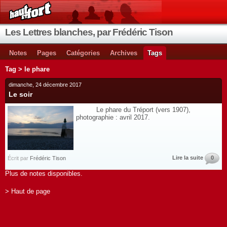
Les Lettres blanches, par Frédéric Tison
Notes
Pages
Catégories
Archives
Tags
Tag > le phare
dimanche, 24 décembre 2017
Le soir
Le phare du Tréport (vers 1907),
photographie : avril 2017.
Lire la suite
0
Écrit par
Frédéric Tison
Plus de notes disponibles.
> Haut de page