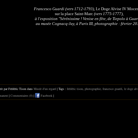
Francesco Guardi (vers 1712-1793),
Le Doge Alvise IV Moce
sur la place Saint-Marc
(vers 1775-1777),
à l'exposition "Sérénissime ! Venise en fête, de Tiepolo à Guar
au musée Cognacq-Jay, à Paris III, photographie : février 20
rit par Frédéric Tison dans
Musée d'un regard
| Tags :
frédéric tison
,
photographie
,
francesco guardi
,
le doge alv
manent
|
Commentaires (0)
|
Facebook
|