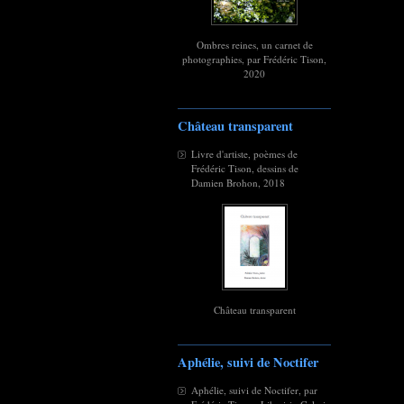
Ombres reines, un carnet de
photographies, par Frédéric Tison,
2020
Château transparent
Livre d'artiste, poèmes de
Frédéric Tison, dessins de
Damien Brohon, 2018
Château transparent
Aphélie, suivi de Noctifer
Aphélie, suivi de Noctifer, par