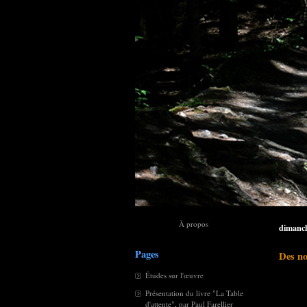
À propos
dimanch
Pages
Des no
Études sur l'œuvre
Présentation du livre "La Table
d'attente", par Paul Farellier