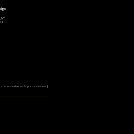
nigo
di",
17.
ise iv mocenigo sur la place saint-marc
|