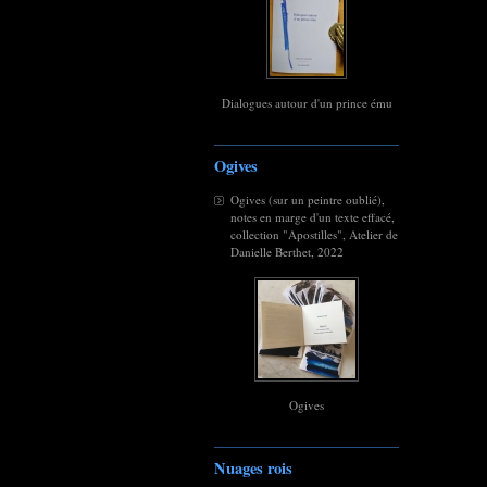
Dialogues autour d'un prince ému
Ogives
Ogives (sur un peintre oublié),
notes en marge d'un texte effacé,
collection "Apostilles", Atelier de
Danielle Berthet, 2022
Ogives
Nuages rois