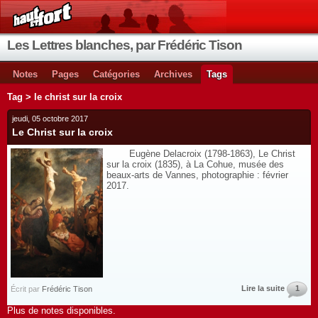
Les Lettres blanches, par Frédéric Tison
Notes
Pages
Catégories
Archives
Tags
Tag > le christ sur la croix
jeudi, 05 octobre 2017
Le Christ sur la croix
Eugène Delacroix (1798-1863), Le Christ
sur la croix (1835), à La Cohue, musée des
beaux-arts de Vannes, photographie : février
2017.
Lire la suite
1
Écrit par
Frédéric Tison
Plus de notes disponibles.