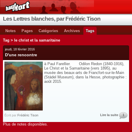
Les Lettres blanches, par Frédéric Tison
Notes
Pages
Catégories
Archives
Tags
Tag > le christ et la samaritaine
jeudi, 18 février 2016
D'une rencontre
à Paul Farellier. Odilon Redon (1840-1916),
Le Christ et la Samaritaine (vers 1895), au
musée des beaux-arts de Francfort-sur-le-Main
(Städel Museum), dans la Hesse, photographie :
août 2015.
Lire la suite
1
Écrit par
Frédéric Tison
Plus de notes disponibles.