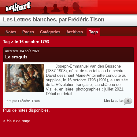
Les Lettres blanches, par Frédéric Tison
Notes
Pages
Catégories
Archives
Tags
Tag > le 16 octobre 1793
mercredi, 04 août 2021
Le croquis
Joseph-Emmanuel van den Büssche
(1837-1908), détail de son tableau Le peintre
David dessinant Marie-Antoinette conduite au
supplice, le 16 octobre 1793 (1901), au musée
de la Révolution française, au château de
Vizille, en Isère, photographies : juillet 2021.
Détail du détail :
Lire la suite
0
Écrit par
Frédéric Tison
Plus de notes disponibles.
> Haut de page