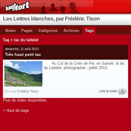
Les Lettres blanches, par Frédéric Tison
Notes
Pages
Catégories
Archives
Tags
Tag > lac du laitelet
dimanche, 11 août 2013
Très haut petit lac
Au Col de la Croix de Fer, en Savoie, le lac
du Laitelet, photographie : juillet 2013.
Lire la suite
5
Écrit par
Frédéric Tison
Plus de notes disponibles.
> Haut de page