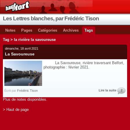
Les Lettres blanches, par Frédéric Tison
Notes
Pages
Catégories
Archives
Tags
Tag > la rivière la savoureuse
dimanche, 18 avril 2021
La Savoureuse
La Savoureuse, rivière traversant Belfort,
photographie : février 2021.
Lire la suite
2
Écrit par
Frédéric Tison
Plus de notes disponibles.
> Haut de page