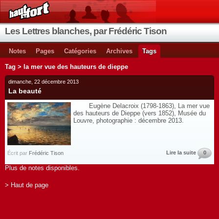
Les Lettres blanches, par Frédéric Tison
Notes
Pages
Catégories
Archives
Tags
Tag > la mer vue des hauteurs de dieppe
dimanche, 22 décembre 2013
La beauté
Eugène Delacroix (1798-1863), La mer vue
des hauteurs de Dieppe (vers 1852), Musée du
Louvre, photographie : décembre 2013.
Lire la suite
0
Écrit par
Frédéric Tison
Plus de notes disponibles.
> Haut de page