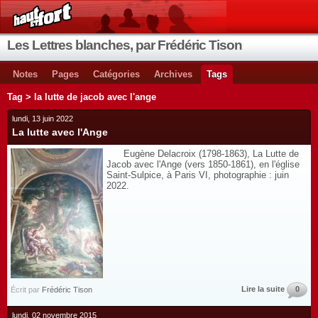
Les Lettres blanches, par Frédéric Tison
Notes
Pages
Catégories
Archives
Tags
Tag > la lutte de jacob avec l'ange
lundi, 13 juin 2022
La lutte avec l'Ange
Eugène Delacroix (1798-1863), La Lutte de
Jacob avec l'Ange (vers 1850-1861), en l'église
Saint-Sulpice, à Paris VI, photographie : juin
2022.
Lire la suite
0
Écrit par
Frédéric Tison
lundi, 02 novembre 2015