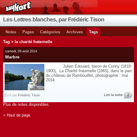
Les Lettres blanches, par Frédéric Tison
Notes
Pages
Catégories
Archives
Tags
Tag > la charité fraternelle
samedi, 09 août 2014
Marbre
Julien Édouard, baron de Conny (1818-
1900), La Charité fraternelle (1865), dans le parc
du château de Rambouillet, photographie : mai
2014.
Lire la suite
2
Écrit par
Frédéric Tison
Plus de notes disponibles.
> Haut de page