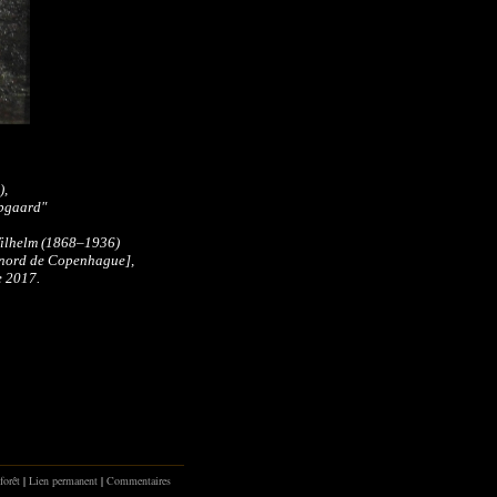
),
upgaard"
 Wilhelm (1868–1936)
 nord de Copenhague],
e 2017.
forêt
|
Lien permanent
|
Commentaires