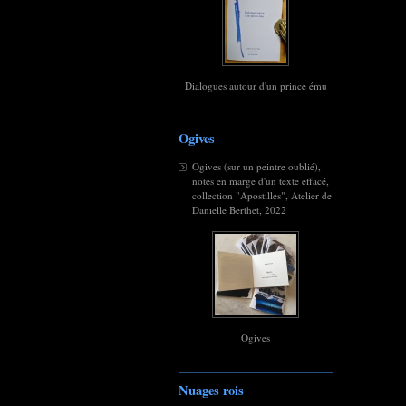
Dialogues autour d'un prince ému
Ogives
Ogives (sur un peintre oublié),
notes en marge d'un texte effacé,
collection "Apostilles", Atelier de
Danielle Berthet, 2022
Ogives
Nuages rois