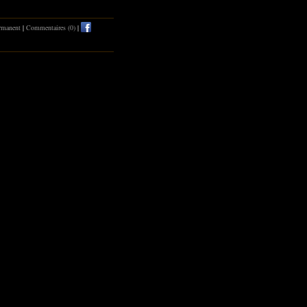
rmanent
|
Commentaires (0)
|