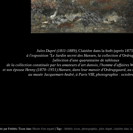
Jules Dupré (1811-1889),
Clairière dans la forêt
(après 1875
à l'exposition "Le Jardin secret des Hansen, la collection d’Ordr
[sélection d'une quarantaine de tableaux
de la collection constituée par les amateurs d’art danois, l'homme d'affaires
et son épouse Henny (1870–1951) Hansen, dans leur manoir d'Ordrupgaard, au
au musée Jacquemart-André, à Paris VIII, photographie : octobr
rit par Frédéric Tison dans
Musée d'un regard
| Tags :
frédéric tison
,
photographie
,
jules dupré
,
clairière dans la 