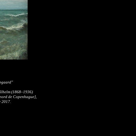
upgaard"
 Wilhelm (1868–1936)
 nord de Copenhague],
e 2017.