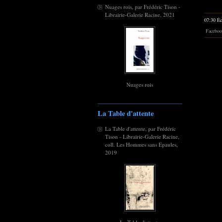
Nuages rois, par Frédéric Tison -
Librairie-Galerie Racine, 2021
07:30 Éc
Faceboo
Nuages rois
La Table d'attente
La Table d'attente, par Frédéric
Tison - Librairie-Galerie Racine,
coll. Les Hommes sans Épaules,
2019