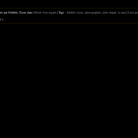
rit par Frédéric Tison dans
Musée d'un regard
| Tags :
frédéric tison
,
photographie
,
jules dupré
,
la mer
|
Lien pe
k
|