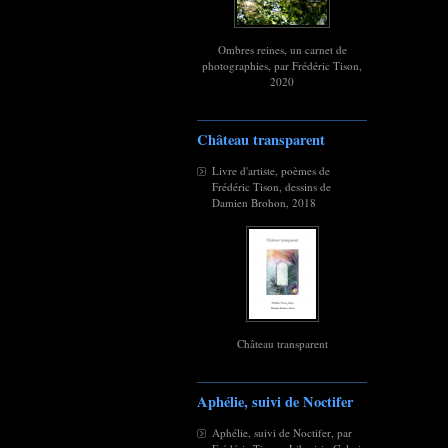
Ombres reines, un carnet de
photographies, par Frédéric Tison,
2020
Château transparent
Livre d'artiste, poèmes de
Frédéric Tison, dessins de
Damien Brohon, 2018
Château transparent
Aphélie, suivi de Noctifer
Aphélie, suivi de Noctifer, par