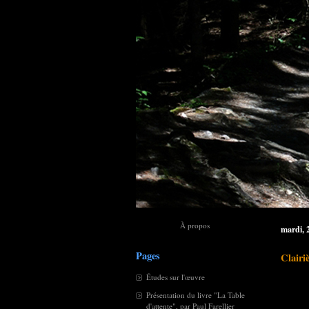
À propos
mardi, 
Pages
Clairi
Études sur l'œuvre
Présentation du livre "La Table
d'attente", par Paul Farellier