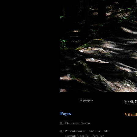
À propos
lundi, 
Pages
Vitrai
Études sur l'œuvre
Présentation du livre "La Table
d'attente", par Paul Farellier