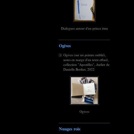
Dialogues autour d'un prince ému
Ogives
Ogives (sur un peintre oublié),
notes en marge d'un texte effacé,
collection "Apostilles", Atelier de
Danielle Berthet, 2022
Ogives
Nuages rois