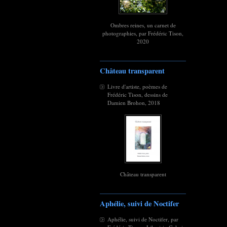
Ombres reines, un carnet de
photographies, par Frédéric Tison,
2020
Château transparent
Livre d'artiste, poèmes de
Frédéric Tison, dessins de
Damien Brohon, 2018
Château transparent
Aphélie, suivi de Noctifer
Aphélie, suivi de Noctifer, par