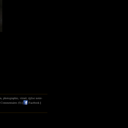
on
,
photographie
,
vitrail
,
église notre-
|
Commentaires (0)
|
Facebook
|