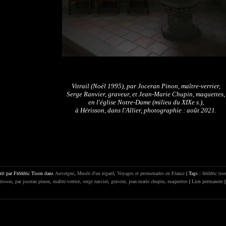
Vitrail (Noël 1995), par Joceran Pinon, maître-verrier,
Serge Ranvier, graveur, et Jean-Marie Chupin, maquettes,
en l'église Notre-Dame (milieu du XIXe s.),
à Hérisson, dans l'Allier, photographie : août 2021.
rit par Frédéric Tison dans
Auvergne
,
Musée d'un regard
,
Voyages et promenades en France
| Tags :
frédéric tis
risson
,
par joceran pinon
,
maître-verrier
,
serge ranvier
,
graveur
,
jean-marie chupin
,
maquettes
|
Lien permanent