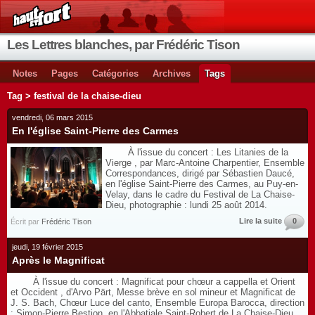
Les Lettres blanches, par Frédéric Tison
Notes
Pages
Catégories
Archives
Tags
Tag > festival de la chaise-dieu
vendredi, 06 mars 2015
En l'église Saint-Pierre des Carmes
À l'issue du concert : Les Litanies de la
Vierge , par Marc-Antoine Charpentier, Ensemble
Correspondances, dirigé par Sébastien Daucé,
en l'église Saint-Pierre des Carmes, au Puy-en-
Velay, dans le cadre du Festival de La Chaise-
Dieu, photographie : lundi 25 août 2014.
Lire la suite
0
Écrit par
Frédéric Tison
jeudi, 19 février 2015
Après le Magnificat
À l'issue du concert : Magnificat pour chœur a cappella et Orient
et Occident , d'Arvo Pärt, Messe brève en sol mineur et Magnificat de
J. S. Bach, Chœur Luce del canto, Ensemble Europa Barocca, direction
: Simon-Pierre Bestion, en l'Abbatiale Saint-Robert de La Chaise-Dieu,