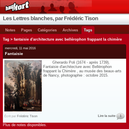
Les Lettres blanches, par Frédéric Tison
Notes
Pages
Catégories
Archives
Tags
Tag > fantaisie d'architecture avec bellérophon frappant la chimère
mercredi, 11 mai 2016
Fantaisie
Gherardo Poli (1674 - après 1739),
Fantaisie d'architecture avec Bellérophon
frappant la Chimère , au musée des beaux-arts
de Nancy, photographie : octobre 2015.
Lire la suite
1
Écrit par
Frédéric Tison
Plus de notes disponibles.