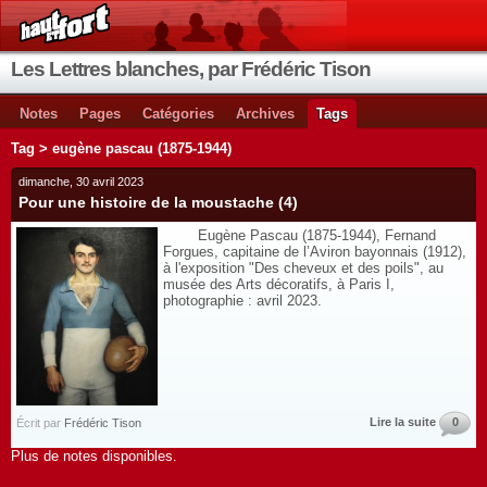
Les Lettres blanches, par Frédéric Tison
Notes
Pages
Catégories
Archives
Tags
Tag > eugène pascau (1875-1944)
dimanche, 30 avril 2023
Pour une histoire de la moustache (4)
Eugène Pascau (1875-1944), Fernand
Forgues, capitaine de l’Aviron bayonnais (1912),
à l'exposition "Des cheveux et des poils", au
musée des Arts décoratifs, à Paris I,
photographie : avril 2023.
Lire la suite
0
Écrit par
Frédéric Tison
Plus de notes disponibles.