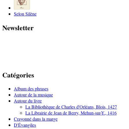
Selon Silène
Newsletter
Catégories
Album des phrases
Autour de la musique
Autour du livre
La Bibliothèque de Charles d'Orléans, Blois, 1427
La Librairie de Jean de Berry, Mehun-sur-Y., 1416
Crayonné dans la marge
D'Évangiles