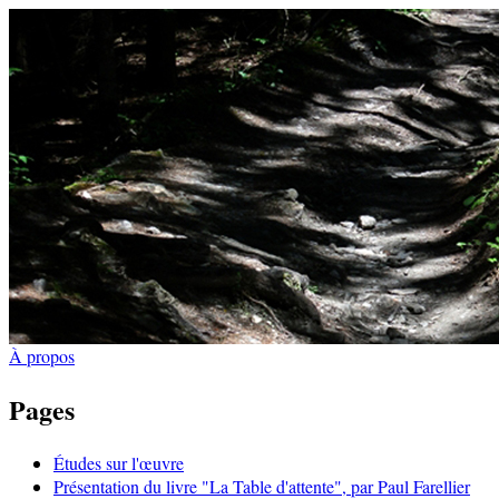
À propos
Pages
Études sur l'œuvre
Présentation du livre "La Table d'attente", par Paul Farellier