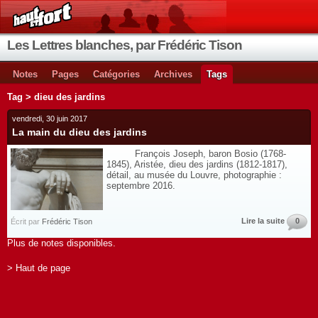
Les Lettres blanches, par Frédéric Tison
Notes
Pages
Catégories
Archives
Tags
Tag > dieu des jardins
vendredi, 30 juin 2017
La main du dieu des jardins
François Joseph, baron Bosio (1768-
1845), Aristée, dieu des jardins (1812-1817),
détail, au musée du Louvre, photographie :
septembre 2016.
Lire la suite
0
Écrit par
Frédéric Tison
Plus de notes disponibles.
> Haut de page