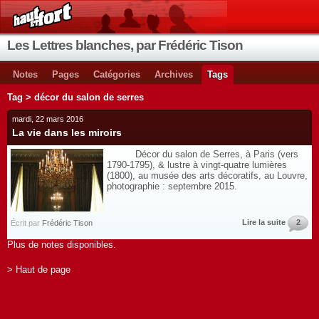
Les Lettres blanches, par Frédéric Tison
Notes
Pages
Catégories
Archives
Tags
Tag > décor du salon de serres
mardi, 22 mars 2016
La vie dans les miroirs
Décor du salon de Serres, à Paris (vers
1790-1795), & lustre à vingt-quatre lumières
(1800), au musée des arts décoratifs, au Louvre,
photographie : septembre 2015.
Lire la suite
2
Écrit par
Frédéric Tison
Plus de notes disponibles.
> Haut de page