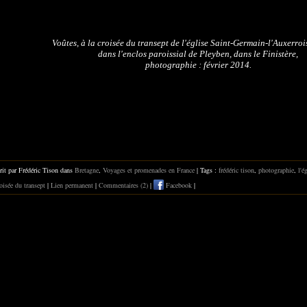
Voûtes, à la croisée du transept de l'église Saint-Germain-l'Auxerrois
dans l'enclos paroissial de Pleyben, dans le Finistère,
photographie : février 2014.
rit par Frédéric Tison dans
Bretagne
,
Voyages et promenades en France
| Tags :
frédéric tison
,
photographie
,
l'é
oisée du transept
|
Lien permanent
|
Commentaires (2)
|
Facebook
|