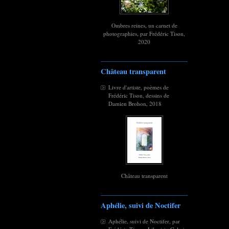
Ombres reines, un carnet de
photographies, par Frédéric Tison,
2020
Château transparent
Livre d'artiste, poèmes de
Frédéric Tison, dessins de
Damien Brohon, 2018
Château transparent
Aphélie, suivi de Noctifer
Aphélie, suivi de Noctifer, par