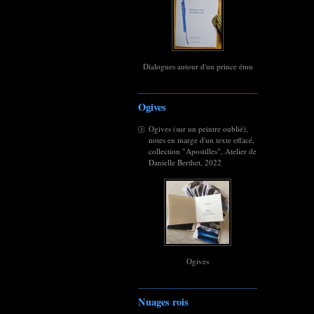
Dialogues autour d'un prince ému
Ogives
Ogives (sur un peintre oublié),
notes en marge d'un texte effacé,
collection "Apostilles", Atelier de
Danielle Berthet, 2022
Ogives
Nuages rois