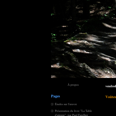
À propos
vendred
Pages
Voûtes
Études sur l'œuvre
Présentation du livre "La Table
d'attente", par Paul Farellier