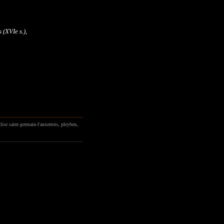
 (XVIe s.),
glise saint-germain-l'auxerrois
,
pleyben
,