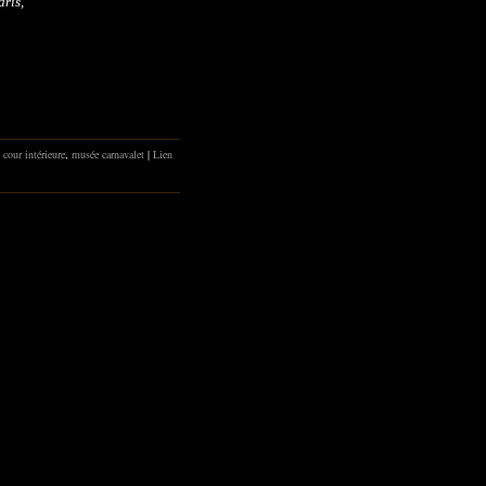
ris,
,
cour intérieure
,
musée carnavalet
|
Lien