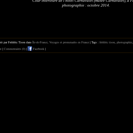
Cour intérieure de l'hôtel Carnavalet (musée Carnavalet), à Pa
photographie : octobre 2014.
rit par Frédéric Tison dans
Île-de-France
,
Voyages et promenades en France
| Tags :
frédéric tison
,
photographie
nt
|
Commentaires (0)
|
Facebook
|