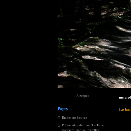
À propos
mercredi
Pages
Le ba
Études sur l'œuvre
Présentation du livre "La Table
d'attente", par Paul Farellier