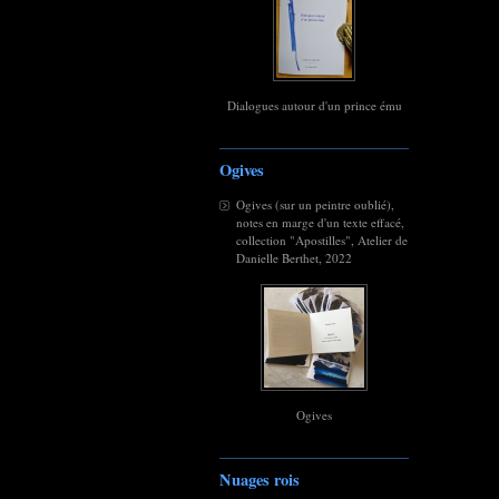
Dialogues autour d'un prince ému
Ogives
Ogives (sur un peintre oublié),
notes en marge d'un texte effacé,
collection "Apostilles", Atelier de
Danielle Berthet, 2022
Ogives
Nuages rois