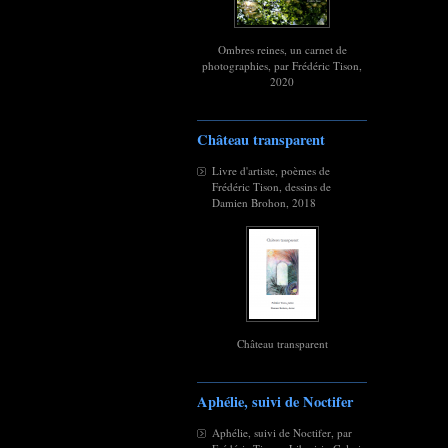
Ombres reines, un carnet de
photographies, par Frédéric Tison,
2020
Château transparent
Livre d'artiste, poèmes de
Frédéric Tison, dessins de
Damien Brohon, 2018
Château transparent
Aphélie, suivi de Noctifer
Aphélie, suivi de Noctifer, par