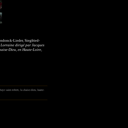
endonck-Lieder, Siegfried-
e Lorraine dirigé par Jacques
aise-Dieu, en Haute-Loire,
baye saint-robert
,
la chaise-dieu
,
haute-