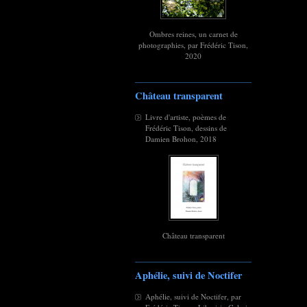
Ombres reines, un carnet de
photographies, par Frédéric Tison,
2020
Château transparent
Livre d'artiste, poèmes de
Frédéric Tison, dessins de
Damien Brohon, 2018
Château transparent
Aphélie, suivi de Noctifer
Aphélie, suivi de Noctifer, par