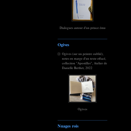
Dialogues autour d'un prince ému
Ogives
Ogives (sur un peintre oublié),
notes en marge d'un texte effacé,
collection "Apostilles", Atelier de
Danielle Berthet, 2022
Ogives
Nuages rois