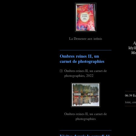
La Demeure aux infinis
A
Idyl
Me
Ombres reines II, un
carnet de photographies
Ombres reines II, un carnet de
photographies, 2022
06:39 Éc
loire
,
con
Ombres reines II, un carnet de
photographies