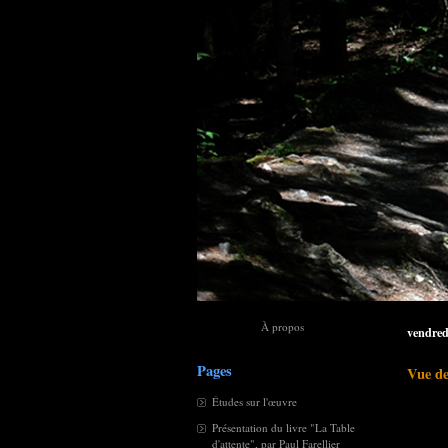
À propos
vendred
Pages
Vue de
Études sur l'œuvre
Présentation du livre "La Table
d'attente", par Paul Farellier