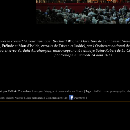
près le concert "Amour mystique" (Richard Wagner, Ouverture de
Tannhäuser
, Wes
l,
Prélude et Mort d'Isolde
, extraits de
Tristan et Isolde
), par l'Orchestre national d
rcier, avec Varduhi Abrahamyan, mezzo-soprano, à l'abbaye Saint-Robert de La Ch
photographie : samedi 24 août 2013.
rit par Frédéric Tison dans
Auvergne
,
Voyages et promenades en France
| Tags :
frédéric tison
,
photographie
,
ab
cert
,
richard wagner
|
Lien permanent
|
Commentaires (2)
|
Facebook
|