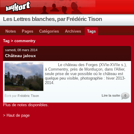
Les Lettres blanches, par Frédéric Tison
Notes
Pages
Catégories
Archives
Tags
Tag > commentry
samedi, 08 mars 2014
Château jaloux
Le château des Forges (XVIe-XVIIe s.),
à Commentry, près de Montluçon, dans l'Allier,
seule prise de vue possible où le château est
quelque peu visible, photographie : hiver 2013-
2014.
Lire la suite
0
Écrit par
Frédéric Tison
Plus de notes disponibles.
> Haut de page