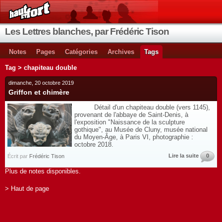
Les Lettres blanches, par Frédéric Tison
Notes
Pages
Catégories
Archives
Tags
Tag > chapiteau double
dimanche, 20 octobre 2019
Griffon et chimère
Détail d'un chapiteau double (vers 1145),
provenant de l'abbaye de Saint-Denis, à
l'exposition "Naissance de la sculpture
gothique", au Musée de Cluny, musée national
du Moyen-Âge, à Paris VI, photographie :
octobre 2018.
Lire la suite
0
Écrit par
Frédéric Tison
Plus de notes disponibles.
> Haut de page