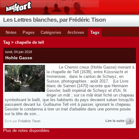
Les Lettres blanches, par Frédéric Tison
Notes
Pages
Catégories
Archives
Tags
Tag > chapelle de tell
lundi, 04 juin 2018
Hohle Gasse
Le Chemin creux (Hohle Gasse) menant à
la chapelle de Tell (1638), entre Küssnacht et
Immensee, dans le canton de Schwyz, en
Suisse, photographies : août 2017. (Le Livre
blanc de Sarnen (1470) raconte que Hermann
Gessler, bailli impérial de Schwyz et d'Uri, fit
ériger un mât ; sur ce mât était fiché un chapeau
symbolisant le bailli, que les habitants du pays devaient saluer lorsqu'ils
passaient devant lui. Guillaume Tell vint à passer, ignorant le chapeau.
Gessler le condamna à tirer un trait d'arbalète dans une pomme posée
sur la tête de son...
Lire la suite
3
Écrit par
Frédéric Tison
Plus de notes disponibles.