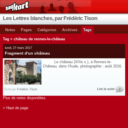
Les Lettres blanches, par Frédéric Tison
Notes
Pages
Catégories
Archives
Tags
Tag > château de rennes-le-château
lundi, 27 mars 2017
Fragment d'un château
Le château (XIIIe s.), à Rennes-le-
Château, dans l'Aude, photographie : août 2016.
Lire la suite
2
Écrit par
Frédéric Tison
Plus de notes disponibles.
> Haut de page