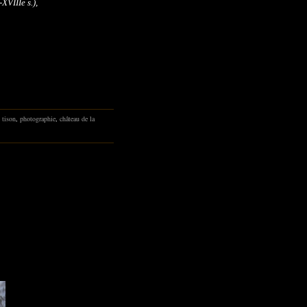
XVIIIe s.),
c tison
,
photographie
,
château de la