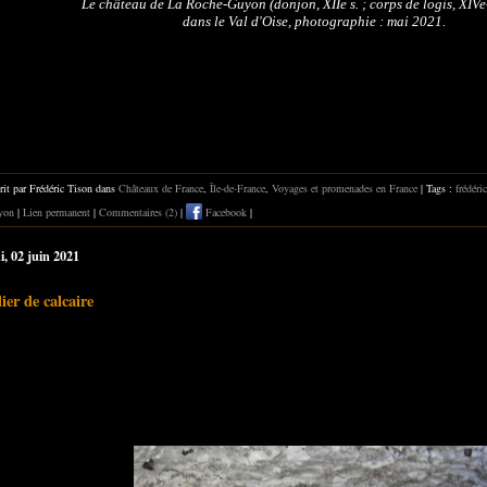
Le château de La Roche-Guyon (donjon, XIIe s. ; corps de logis, XIVe-
dans le Val d'Oise,
photographie : mai 2021.
rit par Frédéric Tison dans
Châteaux de France
,
Île-de-France
,
Voyages et promenades en France
| Tags :
frédéri
yon
|
Lien permanent
|
Commentaires (2)
|
Facebook
|
i, 02 juin 2021
ier de calcaire