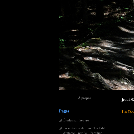
À propos
jeudi, 0
Pages
La Roc
Études sur l'œuvre
Présentation du livre "La Table
d'attente", par Paul Farellier