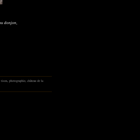
 au donjon,
c tison
,
photographie
,
château de la