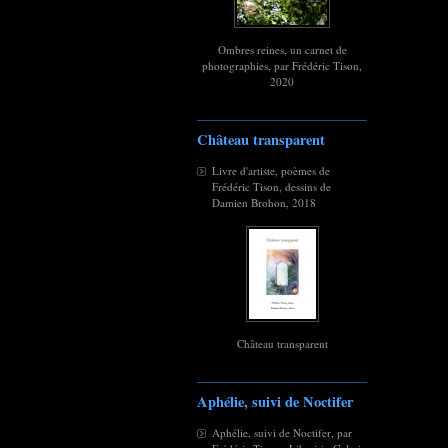
Ombres reines, un carnet de
photographies, par Frédéric Tison,
2020
Château transparent
Livre d'artiste, poèmes de
Frédéric Tison, dessins de
Damien Brohon, 2018
Château transparent
Aphélie, suivi de Noctifer
Aphélie, suivi de Noctifer, par