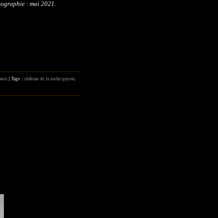
tographie : mai 2021.
ance
| Tags :
château de la roche-guyon
,