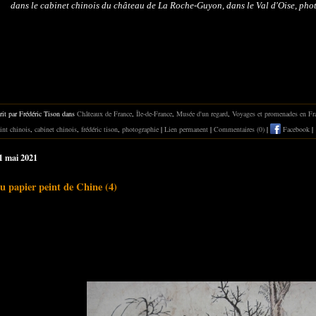
dans le cabinet chinois du château de La Roche-Guyon, dans le Val d'Oise, pho
rit par Frédéric Tison dans
Châteaux de France
,
Île-de-France
,
Musée d'un regard
,
Voyages et promenades en Fr
int chinois
,
cabinet chinois
,
frédéric tison
,
photographie
|
Lien permanent
|
Commentaires (0)
|
Facebook
|
31 mai 2021
u papier peint de Chine (4)