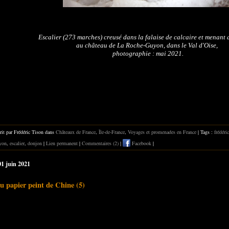
Escalier (273 marches) creusé dans la falaise de calcaire et menant
au château de La Roche-Guyon, dans le Val d'Oise,
photographie : mai 2021.
rit par Frédéric Tison dans
Châteaux de France
,
Île-de-France
,
Voyages et promenades en France
| Tags :
frédéri
yon
,
escalier
,
donjon
|
Lien permanent
|
Commentaires (2)
|
Facebook
|
01 juin 2021
u papier peint de Chine (5)