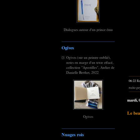
Dialogues autour d'un prince ému
Ogives
Ogives (sur un peintre oublié),
notes en marge d'un texte effacé,
collection "Apostilles", Atelier de
Danielle Berthet, 2022
06:22 Éc
roche-gu
mardi, 
Le bea
Ogives
Nuages rois