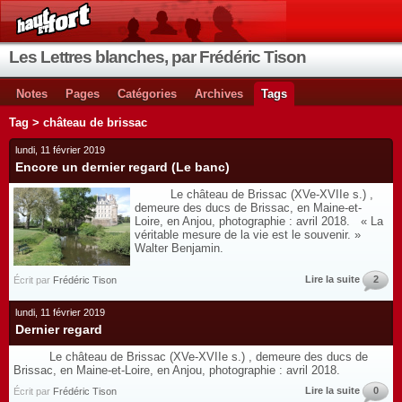
Les Lettres blanches, par Frédéric Tison
Notes
Pages
Catégories
Archives
Tags
Tag > château de brissac
lundi, 11 février 2019
Encore un dernier regard (Le banc)
Le château de Brissac (XVe-XVIIe s.) ,
demeure des ducs de Brissac, en Maine-et-
Loire, en Anjou, photographie : avril 2018. « La
véritable mesure de la vie est le souvenir. »
Walter Benjamin.
Lire la suite
2
Écrit par
Frédéric Tison
lundi, 11 février 2019
Dernier regard
Le château de Brissac (XVe-XVIIe s.) , demeure des ducs de
Brissac, en Maine-et-Loire, en Anjou, photographie : avril 2018.
Lire la suite
0
Écrit par
Frédéric Tison