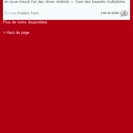
en avoir trouvé l'un des rêves réalisés — l'une des beautés multipliées.
Lire la suite
0
Écrit par
Frédéric Tison
Plus de notes disponibles.
> Haut de page