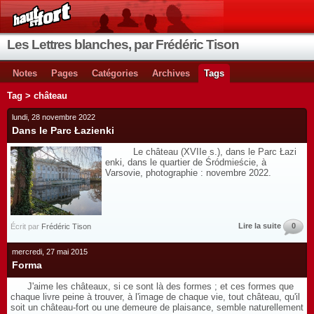
Les Lettres blanches, par Frédéric Tison
Notes
Pages
Catégories
Archives
Tags
Tag > château
lundi, 28 novembre 2022
Dans le Parc Łazienki
Le château (XVIIe s.), dans le Parc Łazi
enki, dans le quartier de Śródmieście, à
Varsovie, photographie : novembre 2022.
Lire la suite
0
Écrit par
Frédéric Tison
mercredi, 27 mai 2015
Forma
J'aime les châteaux, si ce sont là des formes ; et ces formes que
chaque livre peine à trouver, à l'image de chaque vie, tout château, qu'il
soit un château-fort ou une demeure de plaisance, semble naturellement