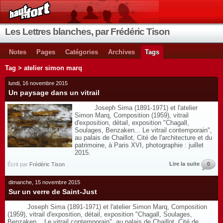
Les Lettres blanches, par Frédéric Tison
Notes
Pages
Catégories
Archives
Tags
Tag > atelier simon marq
lundi, 16 novembre 2015
Un paysage dans un vitrail
Joseph Sima (1891-1971) et l'atelier
Simon Marq, Composition (1959), vitrail
d'exposition, détail, exposition "Chagall,
Soulages, Benzaken... Le vitrail contemporain",
au palais de Chaillot, Cité de l'architecture et du
patrimoine, à Paris XVI, photographie : juillet
2015.
Lire la suite
0
Écrit par
Frédéric Tison
dimanche, 15 novembre 2015
Sur un verre de Saint-Just
Joseph Sima (1891-1971) et l'atelier Simon Marq, Composition
(1959), vitrail d'exposition, détail, exposition "Chagall, Soulages,
Benzaken... Le vitrail contemporain", au palais de Chaillot, Cité de