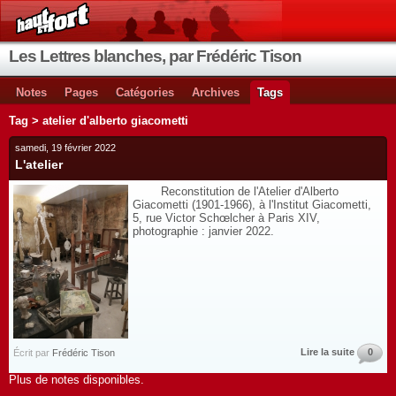
Les Lettres blanches, par Frédéric Tison
Notes
Pages
Catégories
Archives
Tags
Tag > atelier d'alberto giacometti
samedi, 19 février 2022
L'atelier
Reconstitution de l'Atelier d'Alberto
Giacometti (1901-1966), à l'Institut Giacometti,
5, rue Victor Schœlcher à Paris XIV,
photographie : janvier 2022.
Lire la suite
0
Écrit par
Frédéric Tison
Plus de notes disponibles.